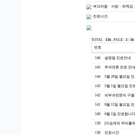
부끄러움ㆍ사랑ㆍ죄책감..
진료시간
TOTAL :
156
, PAGE :
2
/
16
번호
146
설명절 진료안내
145
추석연휴 진료 안
144
5월 29일 월요일 
143
5월 1일 월요일 
142
피부과전문의 구별
141
9월 12일 월요일 
140
6월 1일 진료합니
139
[이승재의 무비홀릭
138
진료시간