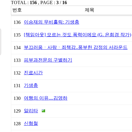
TOTAL :
156
, PAGE :
3
/
16
번호
제목
이승재의 무비홀릭: 기생충
136
[책읽아웃] 모르는 것도 폭력이에요 (G. 은희경 작가)
135
부끄러움ㆍ사랑ㆍ죄책감..풍부한 감정의 서라운드
134
피부과전문의 구별하기
133
진료시간
132
기생충
131
여행의 이유....김영하
130
알리타
129
신형철
128